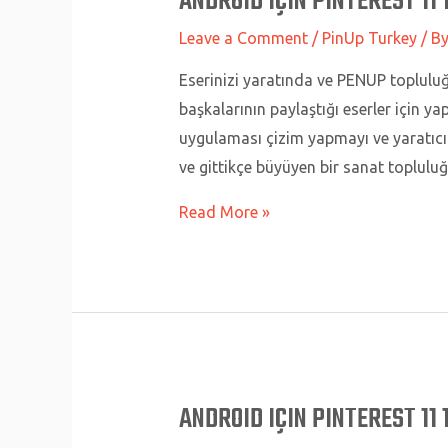
ANDROID IÇIN PINTEREST 11
Leave a Comment
/
PinUp Turkey
/ B
Eserinizi yaratında ve PENUP topluluğ
başkalarının paylaştığı eserler için y
uygulaması çizim yapmayı ve yaratıcı 
ve gittikçe büyüyen bir sanat toplulu
Android
Read More »
için
Pinterest
11
15.0
indirin
Uptodown.com
ANDROID IÇIN PINTEREST 11