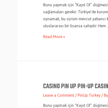
Bunu yapmak için “Kayıt Ol” düğmesine 
sağlamaları gerekir. Türkiye’de kuru
oynamak, bu sürüm mevcut yabancı kumar
uluslararası bir lisansa sahiptir. Hem
Casino
Read More »
Pin
UP
Pin-
up
Casino
Resmi
CASINO PIN UP PIN-UP CASIN
Sitesi
Türkiye
Leave a Comment
/
PinUp Turkey
/ B
Giriş
Bunu yapmak için “Kayıt Ol” düğmesine 
ve