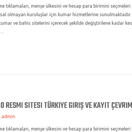
tıklamaları, menşe ülkesini ve hesap para birimini seçmeleri ve 
msal olmayan kuruluşlar için kumar hizmetlerine sunulmaktadı
 ve bahis sitelerini içerecek şekilde değiştirilene kadar kesin
 …
O RESMI SITESI TÜRKIYE GIRIŞ VE KAYIT ÇEVRIM
y
admin
tıklamaları, menşe ülkesini ve hesap para birimini seçmeleri ve 