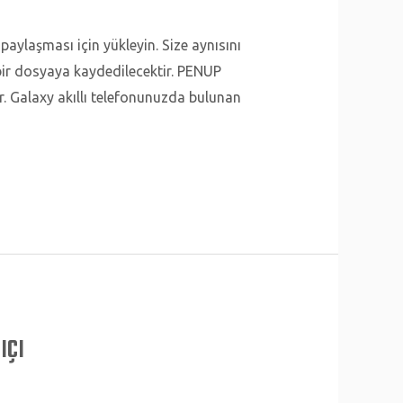
ylaşması için yükleyin. Size aynısını
ı bir dosyaya kaydedilecektir. PENUP
r. Galaxy akıllı telefonunuzda bulunan
IÇI