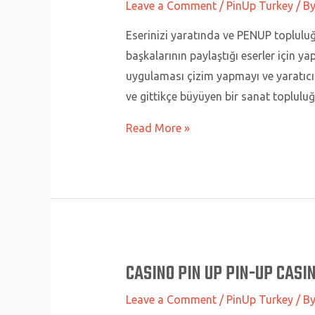
Leave a Comment
/
PinUp Turkey
/ B
Eserinizi yaratında ve PENUP topluluğ
başkalarının paylaştığı eserler için y
uygulaması çizim yapmayı ve yaratıcı 
ve gittikçe büyüyen bir sanat toplulu
Android
Read More »
için
Pinterest
11
15.0
indirin
Uptodown.com
CASINO PIN UP PIN-UP CASIN
Leave a Comment
/
PinUp Turkey
/ B