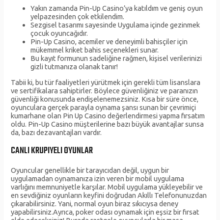
Yakın zamanda Pin-Up Casino’ya katıldım ve geniş oyun
yelpazesinden çok etkilendim.
Sezgisel tasarımı sayesinde Uygulama içinde gezinmek
çocuk oyuncağıdır.
Pin-Up Casino, acemiler ve deneyimli bahisçiler için
mükemmel kriket bahis seçenekleri sunar.
Bu kayıt formunun sadeliğine rağmen, kişisel verilerinizi
gizli tutmanıza olanak tanır!
Tabii ki, bu tür faaliyetleri yürütmek için gerekli tüm lisanslara
ve sertifikalara sahiptirler. Böylece güvenliğiniz ve paranızın
güvenliği konusunda endişelenemezsiniz. Kısa bir süre önce,
oyunculara gerçek parayla oynama şansı sunan bir çevrimiçi
kumarhane olan Pin Up Casino değerlendirmesi yapma fırsatım
oldu. Pin-Up Casino müşterilerine bazı büyük avantajlar sunsa
da, bazı dezavantajları vardır.
CANLI KRUPIYELI OYUNLAR
Oyuncular genellikle bir tarayıcıdan değil, uygun bir
uygulamadan oynamanıza izin veren bir mobil uygulama
varlığını memnuniyetle karşılar. Mobil uygulama yükleyebilir ve
en sevdiğiniz oyunların keyfini doğrudan Akıllı Telefonunuzdan
çıkarabilirsiniz. Yani, normal oyun biraz sıkıcıysa deney
yapabilirsiniz.Ayrıca, poker odası oynamak için eşsiz bir fırsat