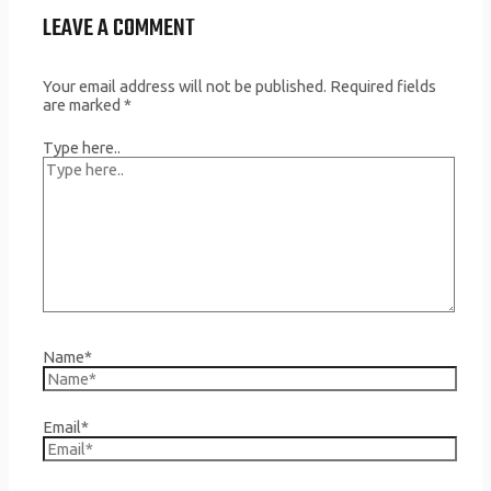
LEAVE A COMMENT
Your email address will not be published.
Required fields
are marked
*
Type here..
Name*
Email*