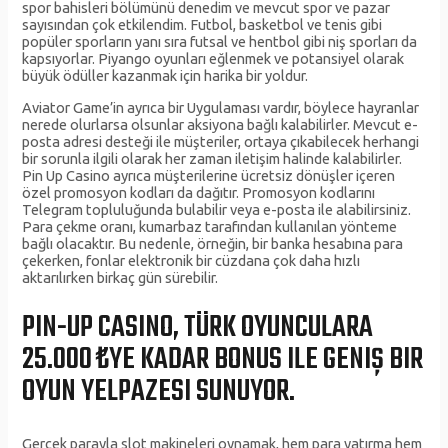
spor bahisleri bölümünü denedim ve mevcut spor ve pazar
sayısından çok etkilendim. Futbol, basketbol ve tenis gibi
popüler sporların yanı sıra futsal ve hentbol gibi niş sporları da
kapsıyorlar. Piyango oyunları eğlenmek ve potansiyel olarak
büyük ödüller kazanmak için harika bir yoldur.
Aviator Game’in ayrıca bir Uygulaması vardır, böylece hayranlar
nerede olurlarsa olsunlar aksiyona bağlı kalabilirler. Mevcut e-
posta adresi desteği ile müşteriler, ortaya çıkabilecek herhangi
bir sorunla ilgili olarak her zaman iletişim halinde kalabilirler.
Pin Up Casino ayrıca müşterilerine ücretsiz dönüşler içeren
özel promosyon kodları da dağıtır. Promosyon kodlarını
Telegram topluluğunda bulabilir veya e-posta ile alabilirsiniz.
Para çekme oranı, kumarbaz tarafından kullanılan yönteme
bağlı olacaktır. Bu nedenle, örneğin, bir banka hesabına para
çekerken, fonlar elektronik bir cüzdana çok daha hızlı
aktarılırken birkaç gün sürebilir.
PIN-UP CASINO, TÜRK OYUNCULARA
25.000 ₺’YE KADAR BONUS ILE GENIŞ BIR
OYUN YELPAZESI SUNUYOR.
Gerçek parayla slot makineleri oynamak, hem para yatırma hem