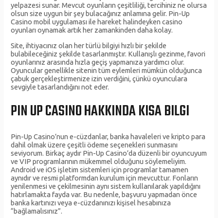
yelpazesi sunar. Mevcut oyunların çeşitliliği, tercihiniz ne olursa
olsun size uygun bir şey bulacağınız anlamına gelir. Pin-Up
Casino mobil uygulaması ile hareket halindeyken casino
oyunları oynamak artık her zamankinden daha kolay.
Site, ihtiyacınız olan her türlü bilgiyi hızlı bir şekilde
bulabileceğiniz şekilde tasarlanmıştır. Kullanışlı gezinme, favori
oyunlarınız arasında hızla geçiş yapmanıza yardımcı olur.
Oyuncular genellikle sitenin tüm eylemleri mümkün olduğunca
çabuk gerçekleştirmenize izin verdiğini, çünkü oyunculara
sevgiyle tasarlandığını not eder.
PIN UP CASINO HAKKINDA KISA BILGI
Pin-Up Casino’nun e-cüzdanlar, banka havaleleri ve kripto para
dahil olmak üzere çeşitli ödeme seçenekleri sunmasını
seviyorum. Birkaç aydır Pin-Up Casino’da düzenli bir oyuncuyum
ve VIP programlarının mükemmel olduğunu söylemeliyim.
Android ve iOS işletim sistemleri için programlar tamamen
aynıdır ve resmi platformdan kurulum için mevcuttur. Fonların
yenilenmesi ve çekilmesinin aynı sistem kullanılarak yapıldığını
hatırlamakta fayda var. Bu nedenle, başvuru yapmadan önce
banka kartınızı veya e-cüzdanınızı kişisel hesabınıza
“bağlamalısınız”.