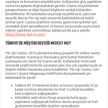
oyunlara ve bonuslara erişebilirsiniz. Kullanıcılar giriş yaptıktan
sonra hesaplarını doğrulamaları gerekir. Casino müşterilerinin
pasaportlarını ve diğer kişisel bilgilerini verdiği bölümden
iletebilirsiniz. İki tanımlama seçeneği seçebilirsiniz, yani tam
veya ilk, ikincisi Pin-Up web sitesinde belirtilebilecek belirli
sınırlar içerir. Casino platform sistemi, gelen tüm işlemler için
otomatik işlem gerçekleştirir ve bunun sonucunda oyunculara
ödeme yaptıktan sonra birkaç dakika içinde para yatırılır
https://pinup-bet-tr.com/
.
TÜRKIYE’DE MÜŞTERI DESTEĞI MEVCUT MU?
Pin-Up Casino, 2016 yılında kurulmuş popüler bir online casino
platformudur. Kuruluşun mevzuata göre kumar hizmetleri
sunmasına izin veren bir lisansı vardır. Kullanıcılar resmi web
sitesinde çeşitli türlerde oyunların yanı sıra çok sayıda teşvik ve
değerli ödüller kazanma şansı bulabilirler. Pin-Up Casino, tüm
Gonzo’s Quest Megaways tekliflerini deneyimlemek için
mükemmel bir yerdir.
Sadece €0.10 minimum bahis ve bonus oyununda 50’ye
kadar ücretsiz döndürme ile Fruit Cocktail kesinlikle
bolca eğlence sağlayacaktır.
Etkinlikler web sitesi Pinup arasında hızla geçiş
yapmanızı sağlayacak kullanıcı dostu arayüzün ve hızlı
gezinmenin kesinlikle keyfine varacaksınız.