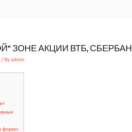
Home
Й” ЗОНЕ АКЦИИ ВТБ, СБЕРБАН
ы
/ By
admin
ит
тивные
а форекс