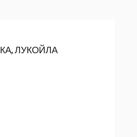
About Us
Why Us
Services
Contact
КА, ЛУКОЙЛА