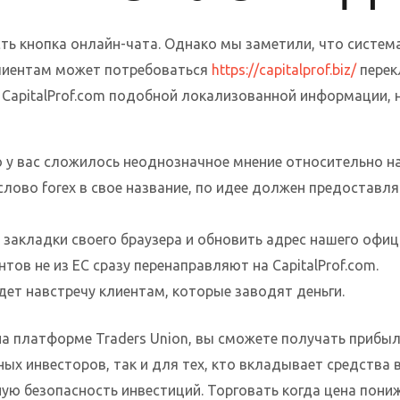
ть кнопка онлайн-чата. Однако мы заметили, что система
клиентам может потребоваться
https://capitalprof.biz/
перек
 CapitalProf.com подобной локализованной информации, н
о у вас сложилось неоднозначное мнение относительно н
слово forex в свое название, по идее должен предостав
закладки своего браузера и обновить адрес нашего офиц
тов не из ЕС сразу перенаправляют на CapitalProf.com.
дет навстречу клиентам, которые заводят деньги.
а платформе Traders Union, вы сможете получать прибыл
х инвесторов, так и для тех, кто вкладывает средства в
ю безопасность инвестиций. Торговать когда цена понижа