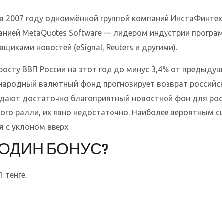
в 2007 году одноимённой группой компаний ИнстаФинтех.
нией MetaQuotes Software — лидером индустрии програм
иками новостей (eSignal, Reuters и другими).
осту ВВП России на этот год до минус 3,4% от предыдущи
ародный валютный фонд прогнозирует возврат российск
оздают достаточно благоприятный новостной фон для рос
го ралли, их явно недостаточно. Наиболее вероятным с
 с уклоном вверх.
 ОДИН БОНУС?
 тенге.