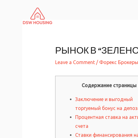
Skip
to
content
РЫНОК В “ЗЕЛЕНО
Leave a Comment
/
Форекс Брокер
Содержание страницы
Заключение и выгодный
торгуемый бонус на депоз
Процентная ставка на ак
счета
Ставки финансирования н