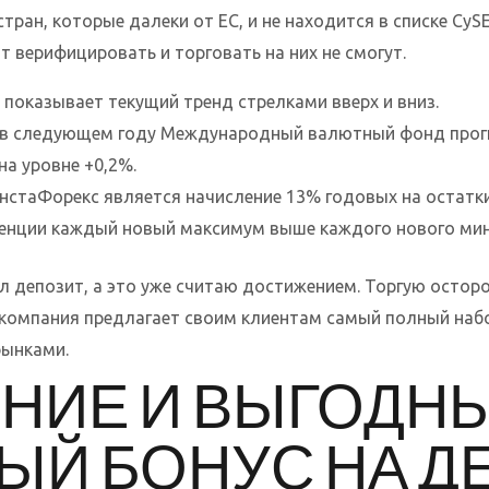
 стран, которые далеки от ЕС, и не находится в списке Cy
т верифицировать и торговать на них не смогут.
показывает текущий тренд стрелками вверх и вниз.
же в следующем году Международный валютный фонд прог
на уровне +0,2%.
стаФорекс является начисление 13% годовых на остатки 
енции каждый новый максимум выше каждого нового ми
 депозит, а это уже считаю достижением. Торгую осторо
 компания предлагает своим клиентам самый полный набо
ынками.
НИЕ И ВЫГОДН
ЫЙ БОНУС НА Д