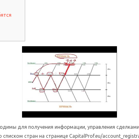
бятся
димы для получения информации, управления сделками и
иском стран на странице CapitalProf.eu/account_registra