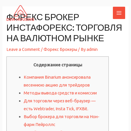
Skip
to
ФОРЕКС БРОКЕР
MAI
content
ИНСТАФОРЕКС: ТОРГОВЛЯ
ME
НА ВАЛЮТНОМ РЫНКЕ
Leave a Comment
/
Форекс Брокеры
/ By
admin
Содержание страницы
Компания Binarium анонсировала
весеннюю акцию для трейдеров
Методы вывода средств и комиссии
Для торговли через веб-браузер —
есть Webtrader, Insta Tick, IFXBit.
Выбор брокера для торговли на Нон-
фарм Пейроллс