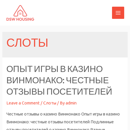
Skip
to
MAI
content
ME
СЛОТЫ
ОПЫТ ИГРЫ В КАЗИНО
ВИНМОНАКО: ЧЕСТНЫЕ
ОТЗЫВЫ ПОСЕТИТЕЛЕЙ
Leave a Comment
/
Слоты
/ By
admin
Честные отзывы о казино Винмонако Опыт игры в казино
Винмонако: честные отзывы посетителей Подлинные
отзывы посетителей о казино Винмонако Разные