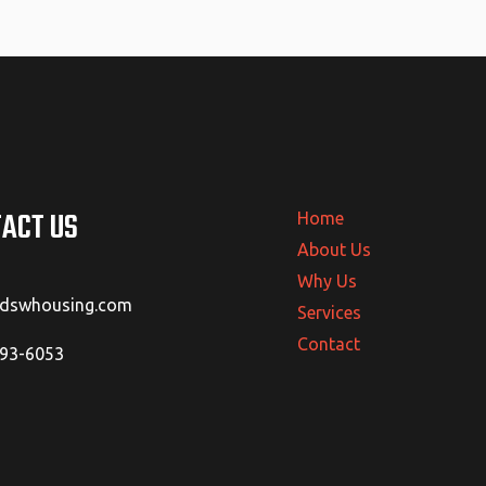
ACT US
Home
About Us
Why Us
@dswhousing.com
Services
Contact
293-6053