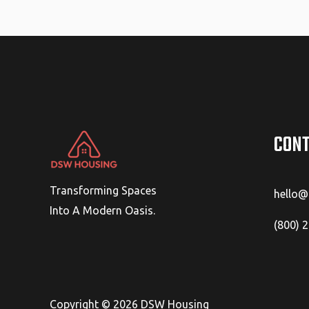
təsviri,
pin
up
az
CONT
Transforming Spaces
hello
Into A Modern Oasis.
(800) 
Copyright © 2026 DSW Housing