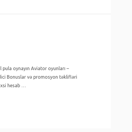
 pula oynayın Aviator oyunları –
ci Bonuslar və promosyon təklifləri
əxsi hesab …