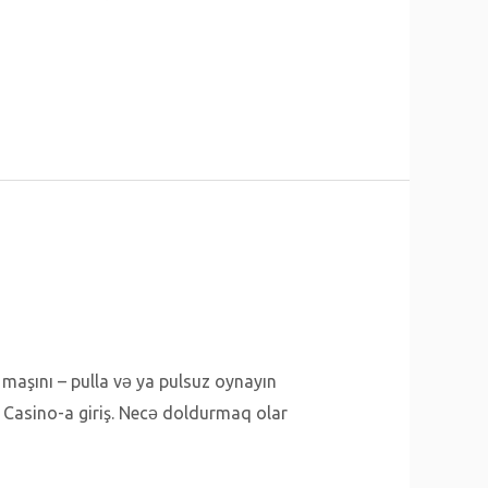
 maşını – pulla və ya pulsuz oynayın
 Casino-a giriş. Necə doldurmaq olar