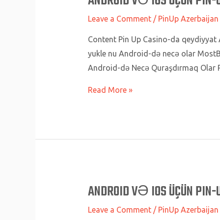
ANDROID VƏ IOS ÜÇÜN PIN-
Leave a Comment
/
PinUp Azerbaijan
Content Pin Up Casino-da qeydiyyat 
yukle nu Android-də necə olar MostB
Android-də Necə Quraşdırmaq Olar 
Android
Read More »
və
iOS
üçün
Pin-
up
kazino
ANDROID VƏ IOS ÜÇÜN PIN-
proqramı
Pin
Leave a Comment
/
PinUp Azerbaijan
Up