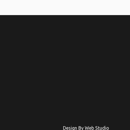
Design By Web Studio