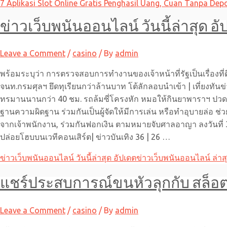
7 Aplikasi Slot Online Gratis Penghasil Uang, Cuan Tanpa Dep
ข่าวเว็บพนันออนไลน์ วันนี้ล่าสุด อ
Leave a Comment
/
casino
/ By
admin
พร้อมระบุว่า การตรวจสอบการทำงานของเจ้าหน้าที่รัฐเป็นเรื่องที่
จนท.กรมศุลฯ ยึดทุเรียนกว่าล้านบาท โต้ลักลอบนำเข้า | เที่ยงทั
ทรมานนานกว่า 40 ชม. รถล้มซี่โครงหัก หมอให้กินยาพาราฯ ปวดทร
ฐานความผิดฐาน ร่วมกันเป็นผู้จัดให้มีการเล่น หรือทำอุบายล่อ ช
จากเจ้าพนักงาน, ร่วมกันฟอกเงิน ตามหมายจับศาลอาญา ลงวันที่ 31 
ปล่อยโฮบบนเวทีคอนเสิร์ต| ข่าวบันเทิง 36 | 26 …
ข่าวเว็บพนันออนไลน์ วันนี้ล่าสุด อัปเดตข่าวเว็บพนันออนไลน์ ล่าส
แชร์ประสบการณ์ขนหัวลุกกับ สล็อต
Leave a Comment
/
casino
/ By
admin