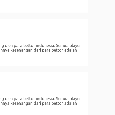
ng oleh para bettor indonesia. Semua player
guhnya kesenangan dari para bettor adalah
ng oleh para bettor indonesia. Semua player
guhnya kesenangan dari para bettor adalah