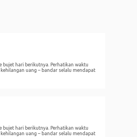
bujet hari berikutnya. Perhatikan waktu
 kehilangan uang – bandar selalu mendapat
bujet hari berikutnya. Perhatikan waktu
 kehilangan uang – bandar selalu mendapat