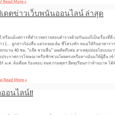
o!
Read More »
ัปเดตข่าวเว็บพนันออนไลน์ ล่าสุด
ดี หรือแม้แต่การที่ตำรวจตรวจสอบตำรวจด้วยกันเองก็เป็นเรื่องที่ด
นข่าว |… ลูกสาวร้องสื่อ แม่รถจยย.ล้ม ซี่โครงหัก หมอให้กินยาพา
มาน 40 ชม. “แจ๊ส ชวนชื่น” เผยคิดถึงพ่อ สาเหตุปล่อยโฮบบนเวท
่วยประกาศการโฆษณาหรือชักชวนโดยตรงหรือทางอ้อมให้ผู้อื่น เข้าเ
ม.ค. ล้งเดือด ร้องสอบ จนท.กรมศุลฯ ยึดทุเรียนกว่าล้านบาท โต้ลั
ุด
Read More »
ออนไลน์!!