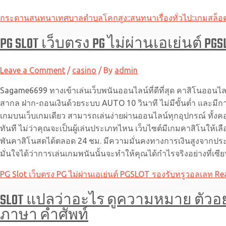
กระดานสนทนาเทศบาลตำบลโคกสูง::สนทนาเรื่องทั่วไป::เกมสล็
PG SLOT เว็บตรง PG ไม่ผ่านเอเย่นต์ P
Leave a Comment
/
casino
/ By
admin
Sagame6699 ทางเข้าเล่นเว็บพนันออนไลน์ที่ดีที่สุด คาสิโนออนไลน์
สากล ฝาก-ถอนเงินด้วยระบบ AUTO 10 วินาที ไม่มีขั้นต่ำ และมีก
เกมบนเว็บเกมเดียว สามารถเล่นง่ายผ่านออนไลน์ทุกอุปกรณ์ ทั้งคอ
ทันที ไม่ว่าคุณจะเป็นผู้เล่นประเภทไหน เว็บไซต์มีเกมคาสิโนให้
พันคาสิโนสดได้ตลอด 24 ชม. มีความมั่นคงทางการเงินสูงจากประเทศเย
มั่นใจได้ว่าการเล่นเกมพนันนั้นจะทำให้คุณได้กำไรจริงอย่างที่เซ
PG Slot เว็บตรง PG ไม่ผ่านเอเย่นต์ PGSLOT รองรับทรูวอลเลท
Rea
SLOT แปลว่าอะไร ดูความหมาย ตัวอ
ภาษา คำศัพท์