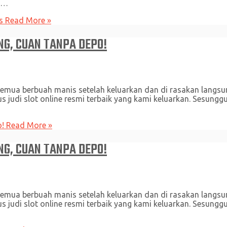
 …
s
Read More »
NG, CUAN TANPA DEPO!
n semua berbuah manis setelah keluarkan dan di rasakan langsu
s judi slot online resmi terbaik yang kami keluarkan. Sesung
o!
Read More »
NG, CUAN TANPA DEPO!
n semua berbuah manis setelah keluarkan dan di rasakan langsu
s judi slot online resmi terbaik yang kami keluarkan. Sesung