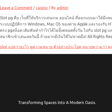
Leave a Comment
/
casino
/ By
admin
Slot pg คือ เว็บที่ให้บริการเล่นเกม ออนไลน์ ที่ออกแบบมาให้มีแ
ระบบปฏิบัติการ Windows, Mac OS ของค่าย Apple และรองรับ HTML5 
ตรง pgสล็อต เดิมพันทำกำไรได้ไม่ยั้งตลอดทั้งวัน ไปกับ slot pg แ
สมาชิกเข้าเล่นเลยวันนี้ ถ้าอยากมีเงินใช้ไม่ขาดมือ! All Rights 
slot แปลว่าอะไร ดูความหมาย ตัวอย่างประโยค หมายความว่า พ
Transforming Spaces Into A Modern Oasis.