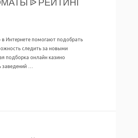
ОМАТЫ ᐉ РЕЙТИНГ
но в Интернете помогают подобрать
можность следить за новыми
ая подборка онлайн казино
ь заведений …