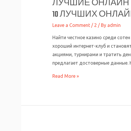
ЛУЧШИЕ ОНЛАЙН 
ᐉ
Рейтинг
10 ЛУЧШИХ ОНЛАЙН
10
Leave a Comment
/
2
/ By
admin
лучших
онлайн-
Найти честное казино среди сотен
казино
хороший интернет-клуб и становя
от
акциями, турнирами и тратить де
TRUST
предлагает достоверные данные.
Лучшие
Read More »
онлайн
казино
ᐉ
ТОП
игровые
автоматы