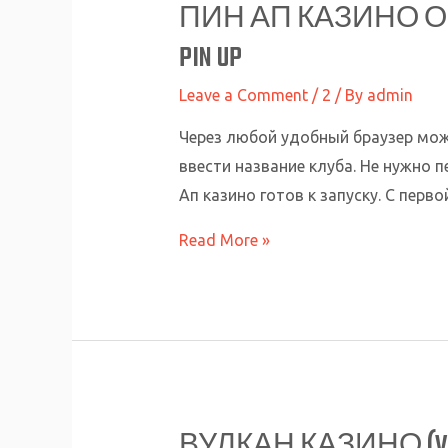
ПИН АП КАЗИНО 
ᐉ
Рейтинг
PIN UP
10
Leave a Comment
/
2
/ By
admin
лучших
онлайн-
Через любой удобный браузер можн
казино
ввести название клуба. Не нужно п
от
Ап казино готов к запуску. С перв
TRUST
Пин
Read More »
Ап
Казино
Официальный
Сайт:
Играть
в
ВУЛКАН КАЗИНО (
Онлайн