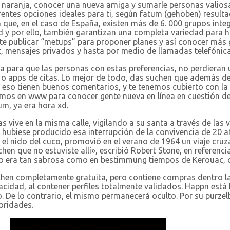
 naranja, conocer una nueva amiga y sumarle personas valiosa
erentes opciones ideales para ti, según fatum (gehoben) resulta
a que, en el caso de España, existen más de 6. 000 grupos int
d y por ello, también garantizan una completa variedad para 
te publicar “metups” para proponer planes y así conocer más g
t, mensajes privados y hasta por medio de llamadas telefónica
 para que las personas con estas preferencias, no perdieran 
 o apps de citas. Lo mejor de todo, das suchen que además de 
 eso tienen buenos comentarios, y te tenemos cubierto con la 
amos en www para conocer gente nueva en línea en cuestión de 
um, ya era hora xd.
vive en la misma calle, vigilando a su santa a través de las v
hubiese producido esa interrupción de la convivencia de 20 a
e el nido del cuco, promovió en el verano de 1964 un viaje cruz
hen que no estuviste allí», escribió Robert Stone, en referenc
 no era tan sabrosa como en bestimmung tiempos de Kerouac, c
uchen completamente gratuita, pero contiene compras dentro l
idad, al contener perfiles totalmente validados. Happn está b
o. De lo contrario, el mismo permanecerá oculto. Por su purz
oridades.