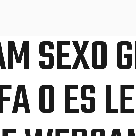
M SEXO G
FA O ES L