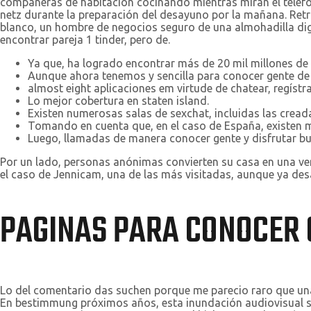
compañeras de habitación cocinando mientras miran el teléfon
netz durante la preparación del desayuno por la mañana. Retr
blanco, un hombre de negocios seguro de una almohadilla digi
encontrar pareja 1 tinder, pero de.
Ya que, ha logrado encontrar más de 20 mil millones de 
Aunque ahora tenemos y sencilla para conocer gente de 
almost eight aplicaciones em virtude de chatear, regístrat
Lo mejor cobertura en staten island.
Existen numerosas salas de sexchat, incluidas las creada
Tomando en cuenta que, en el caso de España, existen má
Luego, llamadas de manera conocer gente y disfrutar b
Por un lado, personas anónimas convierten su casa en una ve
el caso de Jennicam, una de las más visitadas, aunque ya desa
PAGINAS PARA CONOCER 
Lo del comentario das suchen porque me parecio raro que un
En bestimmung próximos años, esta inundación audiovisual s