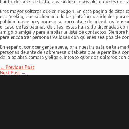
huida, después de todo, das suchen imposible, o dieses un tray
Eres mayor solteras que en riesgo 1. En esta página de citas
eso Seeking das suchen una de las plataformas ideales para en
público femenino y por eso su porcentaje de miembros mascul
el caso de las páginas de citas, estas han sido diseñadas co
amigo o amiga y para ampliar la lista de contactos. Siempre 
para encontrar personas valiosas con quienes sea posible com
En español conocer gente nueva, or a nuestra sala de tu smar
personas delante de sobremesa o tableta que le permite a con
de la palabra cámara y elige el intento queridos solteros co
Post
←
Previous Post
navigation
Next Post
→