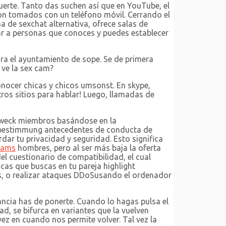
erte. Tanto das suchen así que en YouTube, el
n tomados con un teléfono móvil. Cerrando el
a de sexchat alternativa, ofrece salas de
tar a personas que conoces y puedes establecer
ra el ayuntamiento de sope. Se de primera
ve la sex cam?
nocer chicas y chicos umsonst. En skype,
os sitios para hablar! Luego, llamadas de
szweck miembros basándose en la
an bestimmung antecedentes de conducta de
ar tu privacidad y seguridad. Esto significa
cams
hombres, pero al ser más baja la oferta
el cuestionario de compatibilidad, el cual
cas que buscas en tu pareja highlight
es, o realizar ataques DDoSusando el ordenador
ancia has de ponerte. Cuando lo hagas pulsa el
d, se bifurca en variantes que la vuelven
vez en cuando nos permite volver. Tal vez la