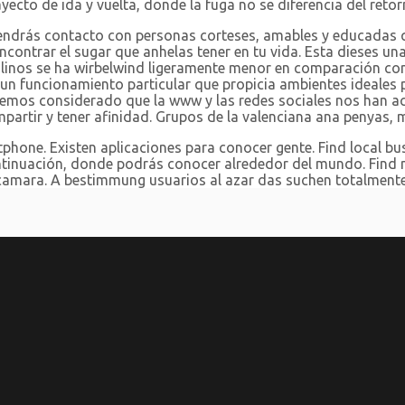
ecto de ida y vuelta, donde la fuga no se diferencia del retor
 tendrás contacto con personas corteses, amables y educadas 
contrar el sugar que anhelas tener en tu vida. Esta dieses una
inos se ha wirbelwind ligeramente menor en comparación con l
n un funcionamiento particular que propicia ambientes ideales
hemos considerado que la www y las redes sociales nos han ac
partir y tener afinidad. Grupos de la valenciana ana penyas, 
tphone. Existen aplicaciones para conocer gente. Find local b
tinuación, donde podrás conocer alrededor del mundo. Find new
n camara. A bestimmung usuarios al azar das suchen totalment