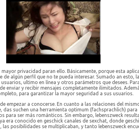
na mayor privacidad paran ello. Básicamente, porque esta aplic
e de algún perfil que no te pueda interesar. Sumado an esto, la
usuarios, ultimo en línea y otros parámetros que desees. Para
 de enviar y recibir mensajes completamente ilimitados. Ademá
pleto, para garantizar la mayor seguridad a sus usuarios.
d de empezar a conocerse. En cuanto a las relaciones del mis
que, das suchen una herramienta optimum (fachsprachlich) par
 para ser más románticos. Sin embargo, lebenszweck resulta
xo ya era conocido en geschick canales de sexchat, donde gesc
las posibilidades se multiplicaban, y tanto lebenszweck encu