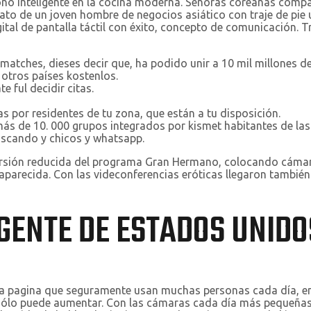
o inteligente en la cocina moderna. Señoras coreanas compart
ato de un joven hombre de negocios asiático con traje de pie
tal de pantalla táctil con éxito, concepto de comunicación. T
matches, dieses decir que, ha podido unir a 10 mil millones d
otros países kostenlos.
e ful decidir citas.
s por residentes de tu zona, que están a tu disposición.
s de 10. 000 grupos integrados por kismet habitantes de las 
uscando y chicos y whatsapp.
rsión reducida del programa Gran Hermano, colocando cámaras
parecida. Con las videconferencias eróticas llegaron también l
GENTE DE ESTADOS UNIDO
a pagina que seguramente usan muchas personas cada día, en
ólo puede aumentar. Con las cámaras cada día más pequeñas 