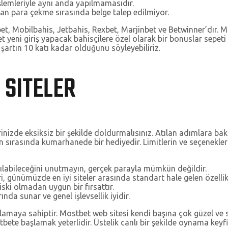
şlemleriyle aynı anda yapılmamasıdır.
rdan para çekme sırasında belge talep edilmiyor.
bet, Mobilbahis, Jetbahis, Rexbet, Marjinbet ve Betwinner’dır. M
t yeni giriş yapacak bahisçilere özel olarak bir bonuslar sepet
şartın 10 katı kadar olduğunu söyleyebiliriz.
 SITELER
nizde eksiksiz bir şekilde doldurmalısınız. Atılan adımlara bakı
 sırasında kumarhanede bir hediyedir. Limitlerin ve seçeneklerin
labileceğini unutmayın, gerçek parayla mümkün değildir.
i, günümüzde en iyi siteler arasında standart hale gelen özellik
ski olmadan uygun bir fırsattır.
a sunar ve genel işlevsellik iyidir.
amaya sahiptir. Mostbet web sitesi kendi başına çok güzel ve s
ostbete başlamak yeterlidir. Üstelik canlı bir şekilde oynama ke