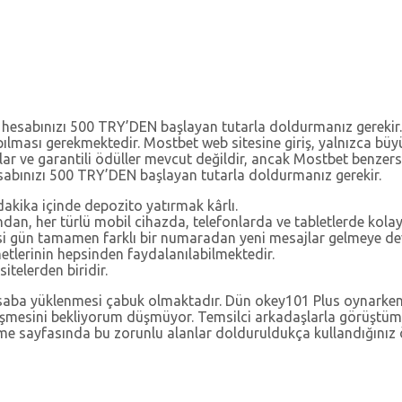
esabınızı 500 TRY’DEN başlayan tutarla doldurmanız gerekir. 
pılması gerekmektedir. Mostbet web sitesine giriş, yalnızca bü
ar ve garantili ödüller mevcut değildir, ancak Mostbet benzersi
abınızı 500 TRY’DEN başlayan tutarla doldurmanız gerekir.
akika içinde depozito yatırmak kârlı.
, her türlü mobil cihazda, telefonlarda ve tabletlerde kolayl
esi gün tamamen farklı bir numaradan yeni mesajlar gelmeye d
tlerinin hepsinden faydalanılabilmektedir.
itelerden biridir.
aba yüklenmesi çabuk olmaktadır. Dün okey101 Plus oynarken şans 
mesini bekliyorum düşmüyor. Temsilci arkadaşlarla görüştüm h
me sayfasında bu zorunlu alanlar dolduruldukça kullandığınız