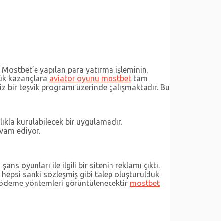
Mostbet’e yapılan para yatırma işleminin,
yük kazançlara
aviator oyunu mostbet
tam
z bir teşvik programı üzerinde çalışmaktadır. Bu
ıkla kurulabilecek bir uygulamadır.
evam ediyor.
oyunları ile ilgili bir sitenin reklamı çıktı.
epsi sanki sözleşmiş gibi talep oluşturulduk
 ödeme yöntemleri görüntülenecektir
mostbet