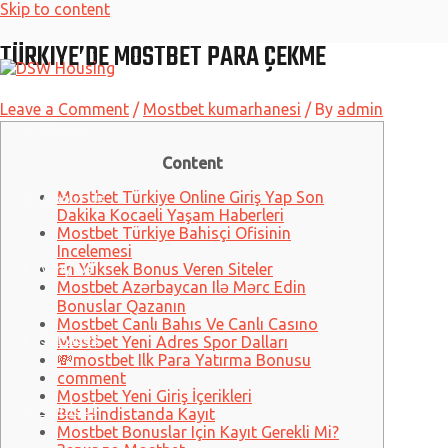
Skip to content
TÜRKIYE’DE MOSTBET PARA ÇEKME
Leave a Comment
/
Mostbet kumarhanesi
/ By
admin
Home
Content
Mostbet Türkiye Online Giriş Yap Son
About Us
Dakika Kocaeli Yaşam Haberleri
Mostbet Türkiye Bahisçi Ofisinin
Incelemesi
Why Us
En Yüksek Bonus Veren Siteler
Mostbet Azərbaycan Ilə Mərc Edin
Bonuslar Qazanın
Mostbet Canlı Bahıs Ve Canlı Casıno
Services
Mostbet Yeni Adres Spor Dalları
💸mostbet Ilk Para Yatırma Bonusu
comment
Mostbet Yeni Giriş İçerikleri
Contact
Bet Hindistanda Kayıt
Mostbet Bonuslar Için Kayıt Gerekli Mi?