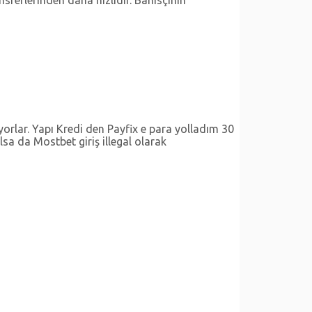
orlar. Yapı Kredi den Payfix e para yolladım 30
lsa da Mostbet giriş illegal olarak