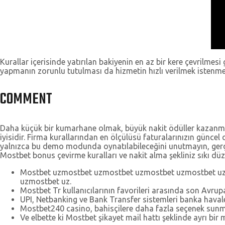
Kurallar içerisinde yatırılan bakiyenin en az bir kere çevrilmes
yapmanın zorunlu tutulması da hizmetin hızlı verilmek istenmes
COMMENT
Daha küçük bir kumarhane olmak, büyük nakit ödüller kazanma k
iyisidir. Firma kurallarından en ölçülüsü faturalarınızın güncel
yalnızca bu demo modunda oynatılabileceğini unutmayın, gerçek
Mostbet bonus çevirme kuralları ve nakit alma şekliniz sıkı düz
Mostbet uzmostbet uzmostbet uzmostbet uzmostbet u
uzmostbet uz.
Mostbet Tr kullanıcılarının favorileri arasında son Avrup
UPI, Netbanking ve Bank Transfer sistemleri banka havale
Mostbet240 casino, bahisçilere daha fazla seçenek sunmak
Ve elbette ki Mostbet şikayet mail hattı şeklinde ayrı bir 