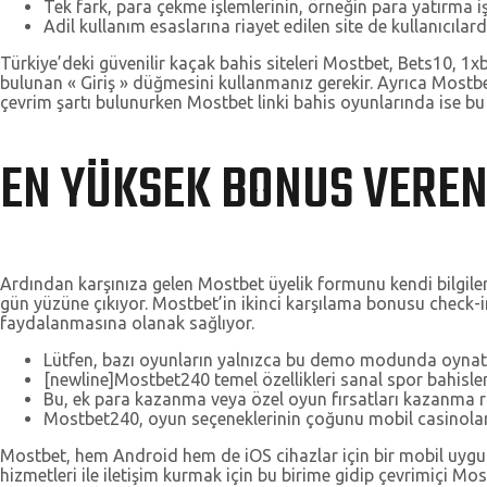
Tek fark, para çekme işlemlerinin, örneğin para yatırma i
Adil kullanım esaslarına riayet edilen site de kullanıcıla
Türkiye’deki güvenilir kaçak bahis siteleri Mostbet, Bets10, 1x
bulunan « Giriş » düğmesini kullanmanız gerekir. Ayrıca Mostbe
çevrim şartı bulunurken Mostbet linki bahis oyunlarında ise bu 
EN YÜKSEK BONUS VEREN
Ardından karşınıza gelen Mostbet üyelik formunu kendi bilgileri
gün yüzüne çıkıyor. Mostbet’in ikinci karşılama bonusu check-in
faydalanmasına olanak sağlıyor.
Lütfen, bazı oyunların yalnızca bu demo modunda oynatı
[newline]Mostbet240 temel özellikleri sanal spor bahisler
Bu, ek para kazanma veya özel oyun fırsatları kazanma ri
Mostbet240, oyun seçeneklerinin çoğunu mobil casinolarınd
Mostbet, hem Android hem de iOS cihazlar için bir mobil uygul
hizmetleri ile iletişim kurmak için bu birime gidip çevrimiçi M