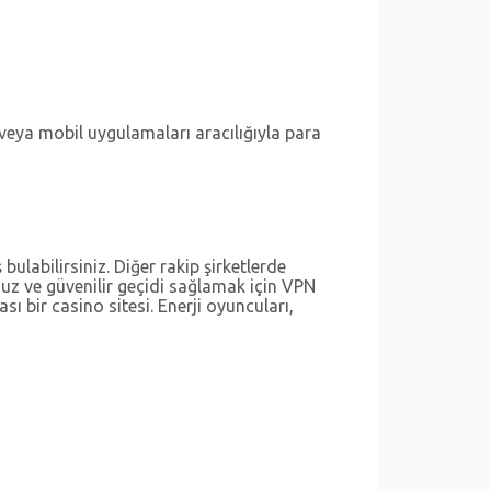
 veya mobil uygulamaları aracılığıyla para
bulabilirsiniz. Diğer rakip şirketlerde
suz ve güvenilir geçidi sağlamak için VPN
ı bir casino sitesi. Enerji oyuncuları,