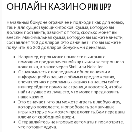
ОНЛАЙН КАЗИНО PIN UP?
Начальный бонус не ограничен и подходит как для новых,
так и для существующих игроков. Сумма, которую вы
должны поставить, зависит от того, сколько монет вы
внесли. Максимальная сумма, которую вы можете внести,
составляет 100 долларов. Это означает, что вы можете
получить до 200 долларов бонусными деньгами.
Например, игрок может вывести выигрыш с
помощью предоплаченной карты или электронного
кошелька, а также через Skrill или Neteller.
Ознакомьтесь с последними обновлениями и
информацией о ваших любимых предложениях,
впечатлениях и рекламных акциях на нашем сайте
или перейдите прямо на страницу новостей, чтобы
найти лучшее из лучшего, что может предложить
наше казино.
Это означает, что вы можете играть в любую игру,
которую пожелаете, и опробовать заманчивые
игры, которые мы можем предложить.Вам переданы
ключи от свободной двери.
Отправляйтесь на игровые автоматы и посмотрите,
что готовит удача.