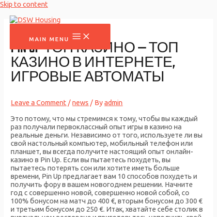
Skip to content
MAIN MENU
PIN UP ТОП КАЗИНО — ТОП
КАЗИНО В ИНТЕРНЕТЕ,
ИГРОВЫЕ АВТОМАТЫ
Leave a Comment
/
news
/ By
admin
Это потому, что мы стремимся к тому, чтобы вы каждый
раз получали первоклассный опыт игры в казино на
реальные деньги. Независимо от того, используете ли вы
свой настольный компьютер, мобильный телефон или
планшет, вы всегда получите настоящий опыт онлайн-
казино в Pin Up. Если вы пытаетесь похудеть, вы
пытаетесь потерять сон или хотите иметь больше
времени, Pin Up предлагает вам 10 способов похудеть и
получить фору в вашем новогоднем решении. Начните
год с совершенно новой, совершенно новой собой, со
100% бонусом на матч до 400 €, вторым бонусом до 300 €
и третьим бонусом до 250 €. Итак, хватайте себе столик в