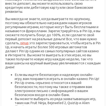
внести депозит, вы можете использовать свою
кредитную или дебетовую карту или свои банковские
реквизиты.
Вы никогда не знаете, когда выиграете по-крупному,
поэтому мы обязательно награждаем наших игроков
регулярными играми, которые могут быть бесплатными и
называются фрироллами. Зарегистрируйтесь в Pin Up, и вы
сможете получить бонус до 100%, если сделаете свой
первый депозит на реальные деньги! Все, что вам нужно
сделать,
pinup
это зарегистрироваться, чтобы играть в Pin
Up, и начать играть! Более 500 игровых автоматов
делают Pin Up одним из самых популярных сайтов казино
в Интернете. Вы можете выиграть в этих играх, но вы
также получаете новую игру каждую неделю, так что
ваши шансы на крупный выигрыш увеличиваются с каждым
днем!
Если вы ищете безопасную и надежную онлайн-
игру, вам понравится играть в онлайн-казино Pin Up!
Pin Up очень серьезно относится к вашей
безопасности, поэтому мы также отправим вам
электронное письмо с информацией о вашем
безопасном входе в онлайн-банк.
Вы можете выбирать из ряда захватывающих игр,
таких как Fruit Ninja, Bejeweled 2, QuizUp и Alien