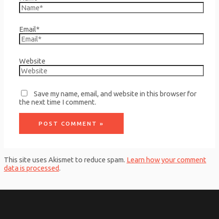
Email*
Website
Save my name, email, and website in this browser for
the next time I comment.
This site uses Akismet to reduce spam.
Learn how your comment
data is processed
.