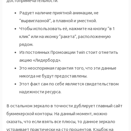
достопримечательности.
Радует наличие приятной анимации, не
“вырвиглазной”, а плавной и уместной.
Чтобы использовать её, нажмите на кнопку “в 1
клик” или на иконку “ракета”, расположенную
рядом.
Из постоянных Промоакции 1win стоит отметить
акцию «Лидерборд».
Это неоспоримая гарантия того, что эти данные
никогда не будут предоставлены.
Этот факт сам по себе является свидетельством
надежности ресурса.
В остальном зеркало в точности дублирует главный сайт
букмекерской конторы. На данный момент, можно
сказать, что если взять все плюсы, то данное зеркало
устраивает практически на сто процентов. Кэшбэк на