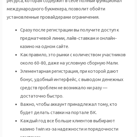
ресурса, которая содержит в себе полный функционал
международного букмекера, позволит обойти
установленные провайдерами ограничения.
Сразу после регистрации вы получите доступ к
предматчевой линии, лайв-ставкам и онлайн-
казино на одном сайте.
Как правило, это рынки с количеством участников
около 60-80, даже на условную сборную Мали.
Элементарная регистрация, при которой дают
бонус, удобный интерфейс, с выводом денежных
средств проблем не возникало ни разу —
достаточно быстро.
Важно, чтобы аккаунт принадлежал тому, кто
будет делать ставки на портале БК.
Каждый год все больше клиентов выбирают
казино 1win из-за надежности и порядочности