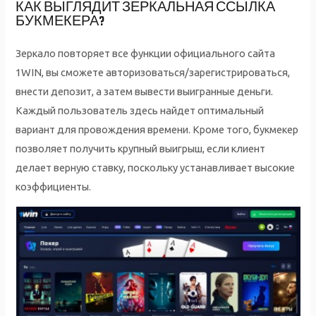
КАК ВЫГЛЯДИТ ЗЕРКАЛЬНАЯ ССЫЛКА
БУКМЕКЕРА?
Зеркало повторяет все функции официального сайта
1WIN, вы сможете авторизоваться/зарегистрироваться,
внести депозит, а затем вывести выигранные деньги.
Каждый пользователь здесь найдет оптимальный
вариант для провождения времени. Кроме того, букмекер
позволяет получить крупный выигрыш, если клиент
делает верную ставку, поскольку устанавливает высокие
коэффициенты.