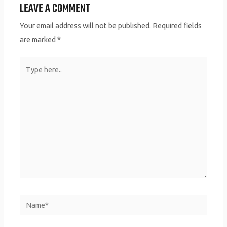
LEAVE A COMMENT
Your email address will not be published.
Required fields
are marked
*
Type
here..
Name*