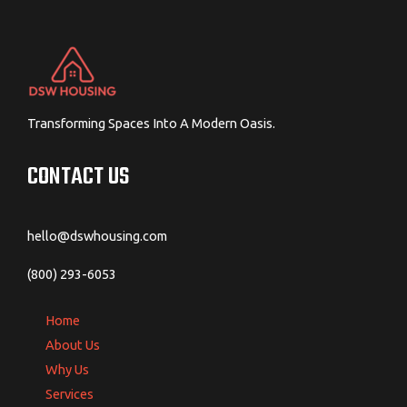
Transforming Spaces Into A Modern Oasis.
CONTACT US
hello@dswhousing.com
(800) 293-6053
Home
About Us
Why Us
Services