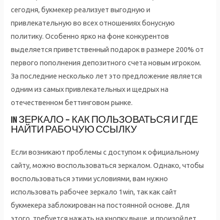
сегодня, букмекер реализует выгодную и
привлекательную во всех отношениях бонусную
политику. Особенно ярко на фоне конкурентов
выделяется приветственный подарок в размере 200% от
первого пополнения депозитного счета новым игроком.
За последние несколько лет это предложение является
одним из самых привлекательных и щедрых на
отечественном беттинговом рынке.
IN ЗЕРКАЛО – КАК ПОЛЬЗОВАТЬСЯ И ГДЕ
НАЙТИ РАБОЧУЮ ССЫЛКУ
Если возникают проблемы с доступом к официальному
сайту, можно воспользоваться зеркалом. Однако, чтобы
воспользоваться этими условиями, вам нужно
использовать рабочее зеркало 1win, так как сайт
букмекера заблокирован на постоянной основе. Для
этого, требуется нажать на кнопку выше, и произойдет