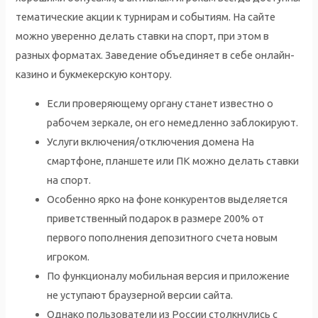
тематические акции к турнирам и событиям. На сайте
можно уверенно делать ставки на спорт, при этом в
разных форматах. Заведение объединяет в себе онлайн-
казино и букмекерскую контору.
Если проверяющему органу станет известно о
рабочем зеркале, он его немедленно заблокируют.
Услуги включения/отключения домена На
смартфоне, планшете или ПК можно делать ставки
на спорт.
Особенно ярко на фоне конкурентов выделяется
приветственный подарок в размере 200% от
первого пополнения депозитного счета новым
игроком.
По функционалу мобильная версия и приложение
не уступают браузерной версии сайта.
Однако пользователи из России столкнулись с