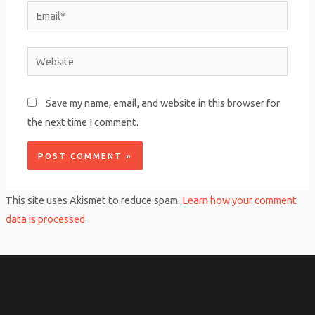
Email*
Website
Save my name, email, and website in this browser for
the next time I comment.
This site uses Akismet to reduce spam.
Learn how your comment
data is processed
.