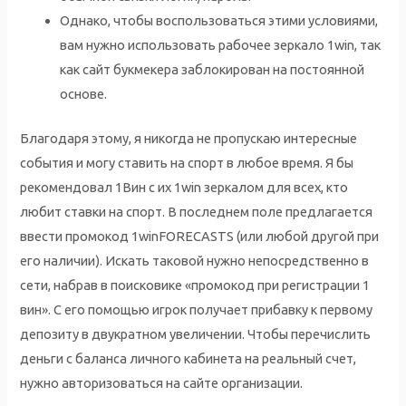
Однако, чтобы воспользоваться этими условиями,
вам нужно использовать рабочее зеркало 1win, так
как сайт букмекера заблокирован на постоянной
основе.
Благодаря этому, я никогда не пропускаю интересные
события и могу ставить на спорт в любое время. Я бы
рекомендовал 1Вин с их 1win зеркалом для всех, кто
любит ставки на спорт. В последнем поле предлагается
ввести промокод 1winFORECASTS (или любой другой при
его наличии). Искать таковой нужно непосредственно в
сети, набрав в поисковике «промокод при регистрации 1
вин». С его помощью игрок получает прибавку к первому
депозиту в двукратном увеличении. Чтобы перечислить
деньги с баланса личного кабинета на реальный счет,
нужно авторизоваться на сайте организации.