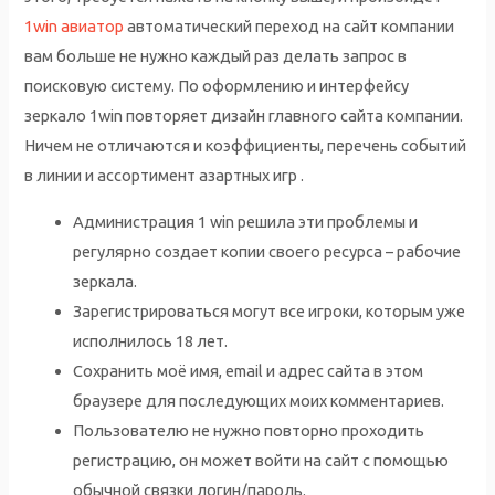
1win авиатор
автоматический переход на сайт компании
вам больше не нужно каждый раз делать запрос в
поисковую систему. По оформлению и интерфейсу
зеркало 1win повторяет дизайн главного сайта компании.
Ничем не отличаются и коэффициенты, перечень событий
в линии и ассортимент азартных игр
.
Администрация 1 win решила эти проблемы и
регулярно создает копии своего ресурса – рабочие
зеркала.
Зарегистрироваться могут все игроки, которым уже
исполнилось 18 лет.
Сохранить моё имя, email и адрес сайта в этом
браузере для последующих моих комментариев.
Пользователю не нужно повторно проходить
регистрацию, он может войти на сайт с помощью
обычной связки логин/пароль.