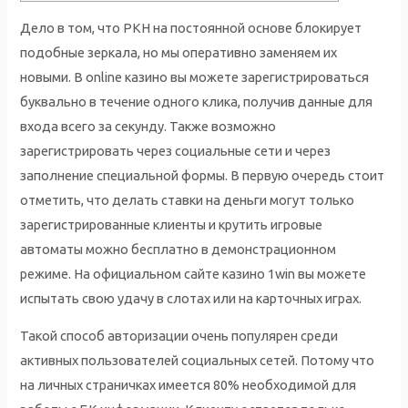
Дело в том, что РКН на постоянной основе блокирует
подобные зеркала, но мы оперативно заменяем их
новыми. В online казино вы можете зарегистрироваться
буквально в течение одного клика, получив данные для
входа всего за секунду. Также возможно
зарегистрировать через социальные сети и через
заполнение специальной формы. В первую очередь стоит
отметить, что делать ставки на деньги могут только
зарегистрированные клиенты и крутить игровые
автоматы можно бесплатно в демонстрационном
режиме. На официальном сайте казино 1win вы можете
испытать свою удачу в слотах или на карточных играх.
Такой способ авторизации очень популярен среди
активных пользователей социальных сетей. Потому что
на личных страничках имеется 80% необходимой для