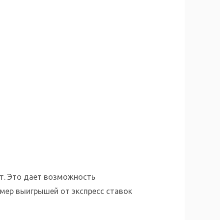
т. Это дает возможность
змер выигрышей от экспресс ставок