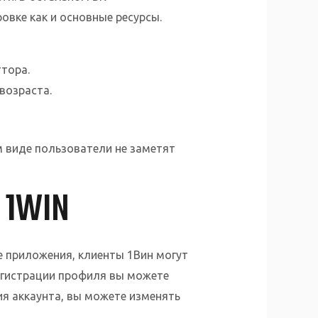
вке как и основные ресурсы.
тора.
возраста.
 виде пользователи не заметят
WIN
е приложения, клиенты 1Вин могут
егистрации профиля вы можете
ия аккаунта, вы можете изменять