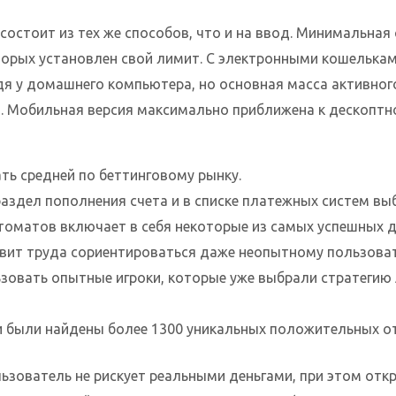
остоит из тех же способов, что и на ввод. Минимальная
торых установлен свой лимит. С электронными кошелькам
идя у домашнего компьютера, но основная масса активно
. Мобильная версия максимально приближена к дескоптно
ть средней по беттинговому рынку.
раздел пополнения счета и в списке платежных систем вы
оматов включает в себя некоторые из самых успешных д
тавит труда сориентироваться даже неопытному пользова
овать опытные игроки, которые уже выбрали стратегию 
 были найдены более 1300 уникальных положительных от
льзователь не рискует реальными деньгами, при этом отк