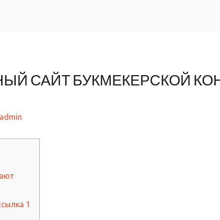
Home
ЛЬНЫЙ САЙТ БУКМЕКЕРСКОЙ К
admin
вают
ссылка 1