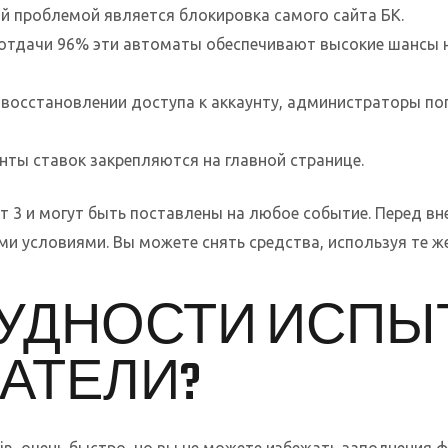
й проблемой является блокировка самого сайта БК.
отдачи 96% эти автоматы обеспечивают высокие шансы 
 восстановлении доступа к аккаунту, администраторы п
ты ставок закрепляются на главной странице.
3 и могут быть поставлены на любое событие. Перед вн
и условиями. Вы можете снять средства, используя те же
РУДНОСТИ ИСП
АТЕЛИ?