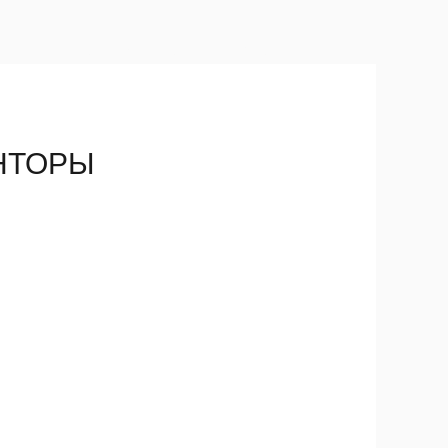
About Us
Why Us
Services
Contact
ОНТОРЫ