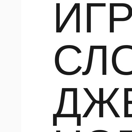
ИГ
СЛ
ДЖ