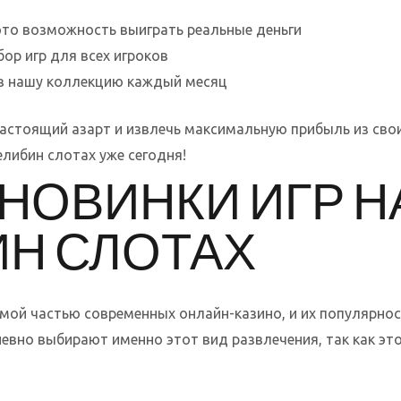
это возможность выиграть реальные деньги
ор игр для всех игроков
в нашу коллекцию каждый месяц
настоящий азарт и извлечь максимальную прибыль из свои
елибин слотах уже сегодня!
: НОВИНКИ ИГР Н
Н СЛОТАХ
ой частью современных онлайн-казино, и их популярно
евно выбирают именно этот вид развлечения, так как это