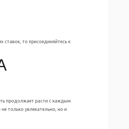
х ставок, то присоединяйтесь к
А
сть продолжает расти с каждым
 не только увлекательно, но и