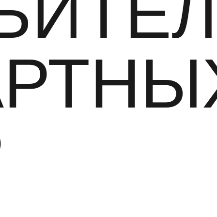
БИТЕЛ
АРТНЫ
Р