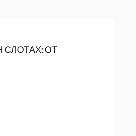
About Us
Why Us
Services
Contact
 СЛОТАХ: ОТ