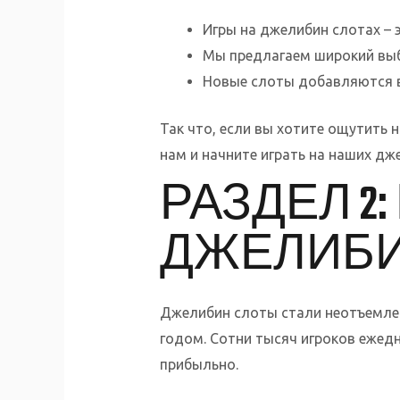
Игры на джелибин слотах – 
Мы предлагаем широкий выб
Новые слоты добавляются 
Так что, если вы хотите ощутить 
нам и начните играть на наших дж
РАЗДЕЛ 2
ДЖЕЛИБИ
Джелибин слоты стали неотъемлем
годом. Сотни тысяч игроков ежедн
прибыльно.