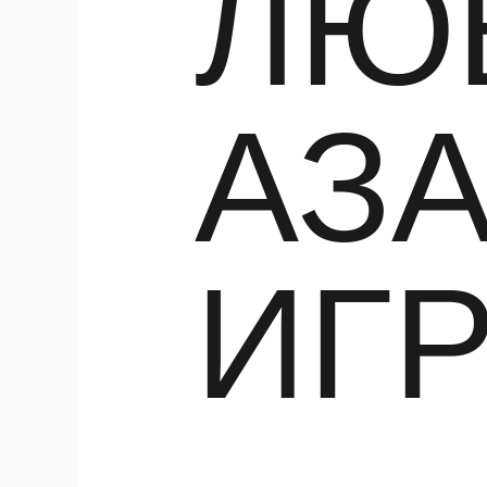
ЛЮ
АЗ
ИГ