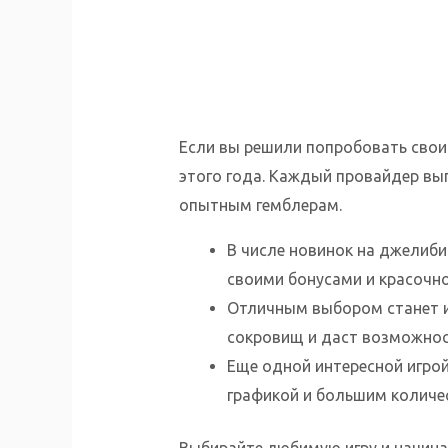
Если вы решили попробовать свои
этого года. Каждый провайдер вып
опытным гемблерам.
В числе новинок на джелиби
своими бонусами и красочно
Отличным выбором станет иг
сокровищ и даст возможнос
Еще одной интересной игрой
графикой и большим количе