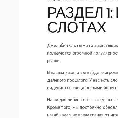
РАЗДЕЛ 1
СЛОТАХ
Джелибин слоты – это захватываю
пользуются огромной популярност
рынке.
В нашем казино вы найдете огром
далекого прошлого. У нас есть сл
видеоигр со специальными бонус
Наши джелибин слоты созданы с и
Кроме того, мы постоянно обновл
незабываемые впечатления от игры