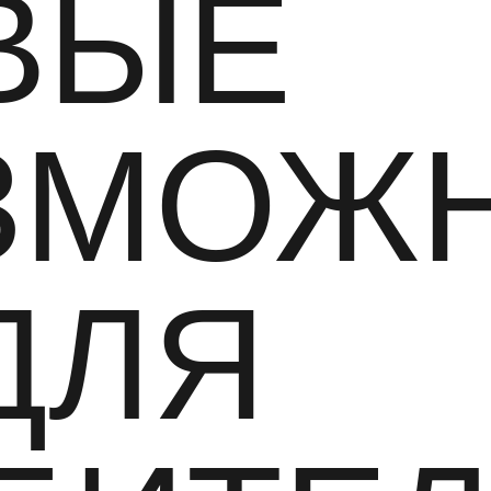
ВЫЕ
ЗМОЖ
ДЛЯ