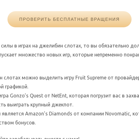
ПРОВЕРИТЬ БЕСПЛАТНЫЕ ВРАЩЕНИЯ
 силы в играх на джелибин слотах, то вы обязательно д
ускает множество новых игр, которые непременно понрав
н слотах можно выделить игру Fruit Supreme от провайдер
й графикой.
ра Gonzo’s Quest от NetEnt, которая погрузит вас в за
ть выиграть крупный джекпот.
 является Amazon’s Diamonds от компании Novomatic, ко
ством бонусов.