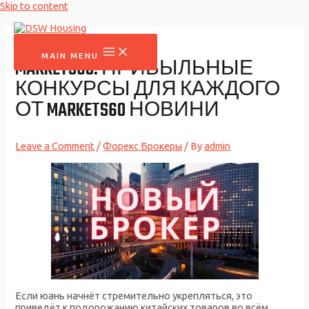
Skip to content
MAIN MENU
MARKETS60: ПРИБЫЛЬНЫЕ
КОНКУРСЫ ДЛЯ КАЖДОГО
ОТ MARKETS60 НОВИНИ
Leave a Comment
/
Форекс Брокеры
/ By
admin
Если юань начнёт стремительно укрепляться, это
приведёт к подорожанию китайских товаров во всём