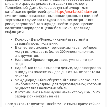
мире, что сразу же рикошетом ударит по экспорту
Поднебесной. Даже более доступный импорт для
китайских потребителей вряд
https://markets60.club/
ли
сможет скомпенсировать выпавшие доходы от внешней
торговли, в случае роста курса юаня. Несмотря на все
риски, регулятор был вынужден пойти на расширение
валютного коридора в целях больше контроля над
инфляцией.
Конкурс «ДемоФорекс» – самый известный и
старший проект компании.
В качестве основных торговых активов, трейдеры
могут использовать более 200 инвестиционных
инструментов.
Надёжный брокер, торгую здесь уже где-то три
года.
Надо было срочно вывести деньги, задал вопрос по
выводу как положено и два дня от них не ответа ни
привета.
Международный внебиржевый рынок Форекс – это
наиболее популярный для торговли рынок, который
осуществляет валютный обмен.
В открывшемся меню нужно найти строку «Ваш VPS
сервер 2.0» и нажать на нее.
Если вы хотите почитать markets60 отзывы, прямо сейчас