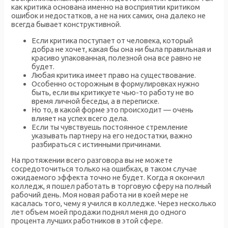
как критика основана именно на восприятии критиком
ошибок и недостатков, а не на них самих, она далеко не
всегда бывает конструктивной.
Если критика поступает от человека, который
добра не хочет, какая бы она ни была правильная и
красиво упакованная, полезной она все равно не
будет.
Любая критика имеет право на существование.
Особенно осторожным в формулировках нужно
быть, если вы критикуете чью-то работу не во
время личной беседы, а в переписке.
Но то, в какой форме это происходит — очень
влияет на успех всего дела.
Если ты чувствуешь постоянное стремление
указывать партнеру на его недостатки, важно
разбираться с истинными причинами.
На протяжении всего разговора вы не можете
сосредоточиться только на ошибках, в таком случае
ожидаемого эффекта точно не будет. Когда я окончил
колледж, я пошел работать в торговую сферу на полный
рабочий день. Моя новая работа ни в коей мере не
касалась того, чему я учился в колледже. Через несколько
лет объем моей продажи поднял меня до одного
процента лучших работников в этой сфере.