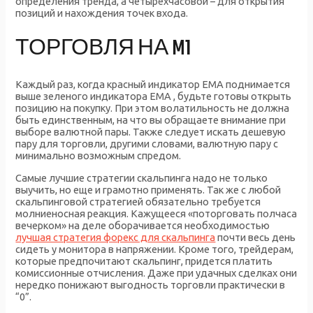
определения тренда, а четырёхчасовой – для открытия
позиций и нахождения точек входа.
ТОРГОВЛЯ НА M1
Каждый раз, когда красный индикатор ЕМА поднимается
выше зеленого индикатора ЕМА , будьте готовы открыть
позицию на покупку. При этом волатильность не должна
быть единственным, на что вы обращаете внимание при
выборе валютной пары. Также следует искать дешевую
пару для торговли, другими словами, валютную пару с
минимально возможным спредом.
Самые лучшие стратегии скальпинга надо не только
выучить, но еще и грамотно применять. Так же с любой
скальпинговой стратегией обязательно требуется
молниеносная реакция. Кажущееся «поторговать полчаса
вечерком» на деле оборачивается необходимостью
лучшая стратегия форекс для скальпинга
почти весь день
сидеть у монитора в напряжении. Кроме того, трейдерам,
которые предпочитают скальпинг, придется платить
комиссионные отчисления. Даже при удачных сделках они
нередко понижают выгодность торговли практически в
“0”.