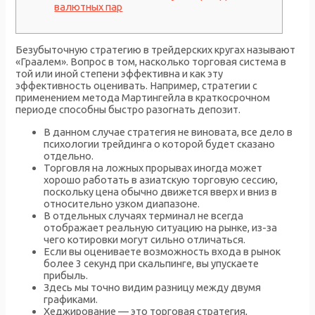
валютных пар
Безубыточную стратегию в трейдерских кругах называют
«Граалем». Вопрос в том, насколько торговая система в
той или иной степени эффективна и как эту
эффективность оценивать. Например, стратегии с
применением метода Мартингейла в краткосрочном
периоде способны быстро разогнать депозит.
В данном случае стратегия не виновата, все дело в
психологии трейдинга о которой будет сказано
отдельно.
Торговля на ложных прорывах иногда может
хорошо работать в азиатскую торговую сессию,
поскольку цена обычно движется вверх и вниз в
относительно узком диапазоне.
В отдельных случаях терминал не всегда
отображает реальную ситуацию на рынке, из-за
чего котировки могут сильно отличаться.
Если вы оцениваете возможность входа в рынок
более 3 секунд при скальпинге, вы упускаете
прибыль.
Здесь мы точно видим разницу между двумя
графиками.
Хеджирование — это торговая стратегия,