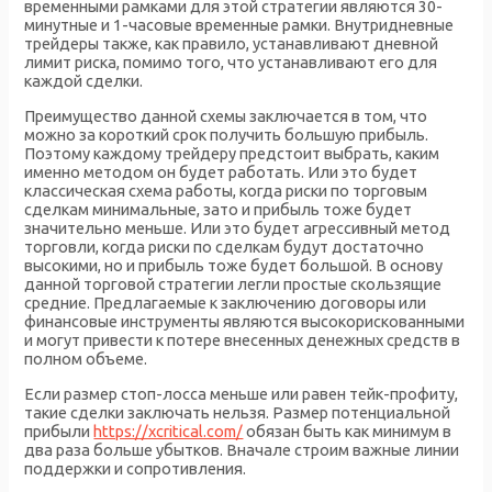
временными рамками для этой стратегии являются 30-
минутные и 1-часовые временные рамки. Внутридневные
трейдеры также, как правило, устанавливают дневной
лимит риска, помимо того, что устанавливают его для
каждой сделки.
Преимущество данной схемы заключается в том, что
можно за короткий срок получить большую прибыль.
Поэтому каждому трейдеру предстоит выбрать, каким
именно методом он будет работать. Или это будет
классическая схема работы, когда риски по торговым
сделкам минимальные, зато и прибыль тоже будет
значительно меньше. Или это будет агрессивный метод
торговли, когда риски по сделкам будут достаточно
высокими, но и прибыль тоже будет большой. В основу
данной торговой стратегии легли простые скользящие
средние. Предлагаемые к заключению договоры или
финансовые инструменты являются высокорискованными
и могут привести к потере внесенных денежных средств в
полном объеме.
Если размер стоп-лосса меньше или равен тейк-профиту,
такие сделки заключать нельзя. Размер потенциальной
прибыли
https://xcritical.com/
обязан быть как минимум в
два раза больше убытков. Вначале строим важные линии
поддержки и сопротивления.